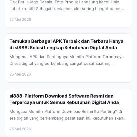
Gak Perlu Jago Desain, Foto Produk Langsung Kece! Halo
sobat kreatif! Sebagai freelancer, aku sering banget dapet
project yang nuntut...
27 Mei 2026
Temukan Berbagai APK Terbaik dan Terbaru Hanya
di sl888: Solusi Lengkap Kebutuhan Digital Anda
Mengenal APK dan Pentingnya Memilih Platform Terpercaya
Di era digital yang berkembang sangat pesat saat ini,
perangkat Android telah menjadi...
25 Mei 2026
sl888: Platform Download Software Resmi dan
Terpercaya untuk Semua Kebutuhan Digital Anda
Mengapa Memilih Platform Download Resmi Itu Penting? Di
era digital yang berkembang pesat saat ini, kebutuhan akan
perangkat lunak atau...
25 Mei 2026