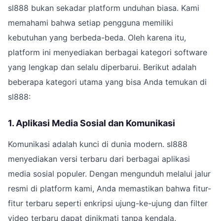
sl888 bukan sekadar platform unduhan biasa. Kami
memahami bahwa setiap pengguna memiliki
kebutuhan yang berbeda-beda. Oleh karena itu,
platform ini menyediakan berbagai kategori software
yang lengkap dan selalu diperbarui. Berikut adalah
beberapa kategori utama yang bisa Anda temukan di
sl888:
1. Aplikasi Media Sosial dan Komunikasi
Komunikasi adalah kunci di dunia modern. sl888
menyediakan versi terbaru dari berbagai aplikasi
media sosial populer. Dengan mengunduh melalui jalur
resmi di platform kami, Anda memastikan bahwa fitur-
fitur terbaru seperti enkripsi ujung-ke-ujung dan filter
video terbaru dapat dinikmati tanpa kendala.