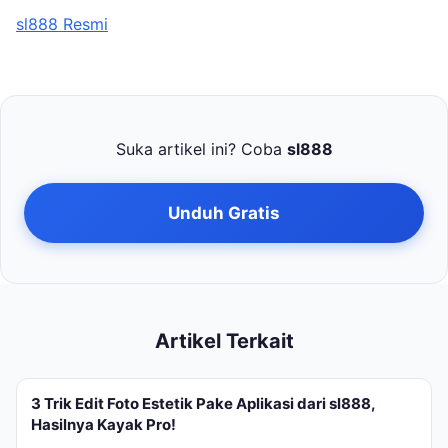
sl888 Resmi
Suka artikel ini? Coba
sl888
Unduh Gratis
Artikel Terkait
3 Trik Edit Foto Estetik Pake Aplikasi dari sl888,
Hasilnya Kayak Pro!