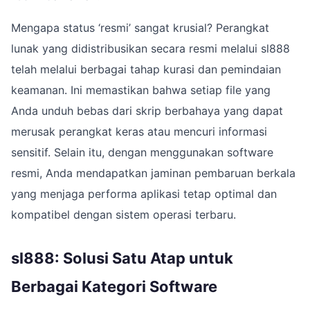
Mengapa status ‘resmi’ sangat krusial? Perangkat
lunak yang didistribusikan secara resmi melalui sl888
telah melalui berbagai tahap kurasi dan pemindaian
keamanan. Ini memastikan bahwa setiap file yang
Anda unduh bebas dari skrip berbahaya yang dapat
merusak perangkat keras atau mencuri informasi
sensitif. Selain itu, dengan menggunakan software
resmi, Anda mendapatkan jaminan pembaruan berkala
yang menjaga performa aplikasi tetap optimal dan
kompatibel dengan sistem operasi terbaru.
sl888: Solusi Satu Atap untuk
Berbagai Kategori Software