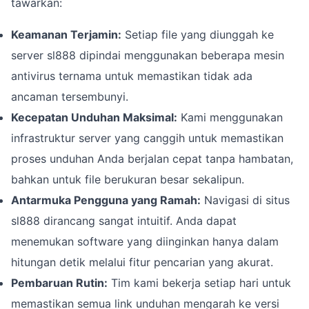
tawarkan:
Keamanan Terjamin:
Setiap file yang diunggah ke
server sl888 dipindai menggunakan beberapa mesin
antivirus ternama untuk memastikan tidak ada
ancaman tersembunyi.
Kecepatan Unduhan Maksimal:
Kami menggunakan
infrastruktur server yang canggih untuk memastikan
proses unduhan Anda berjalan cepat tanpa hambatan,
bahkan untuk file berukuran besar sekalipun.
Antarmuka Pengguna yang Ramah:
Navigasi di situs
sl888 dirancang sangat intuitif. Anda dapat
menemukan software yang diinginkan hanya dalam
hitungan detik melalui fitur pencarian yang akurat.
Pembaruan Rutin:
Tim kami bekerja setiap hari untuk
memastikan semua link unduhan mengarah ke versi