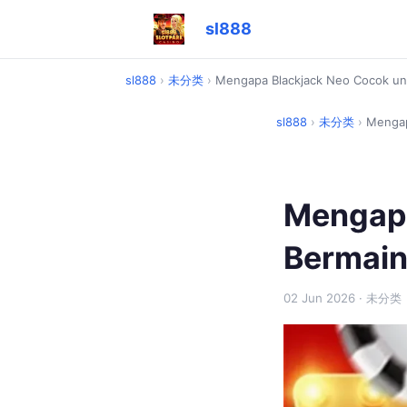
sl888
sl888
›
未分类
›
Mengapa Blackjack Neo Cocok un
sl888
›
未分类
›
Mengap
Mengapa
Bermain
02 Jun 2026
· 未分类