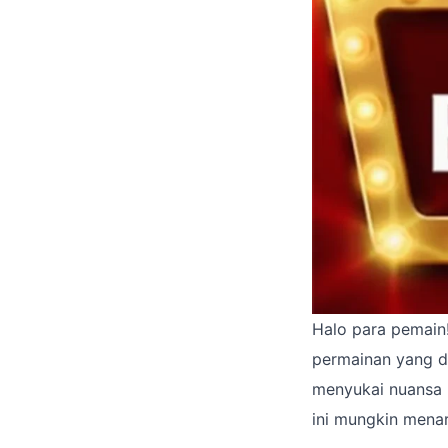
Halo para pemain
permainan yang d
menyukai nuansa 
ini mungkin menar