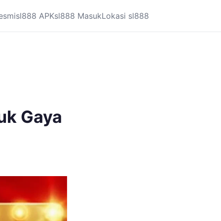
esmi
sl888 APK
sl888 Masuk
Lokasi sl888
uk Gaya