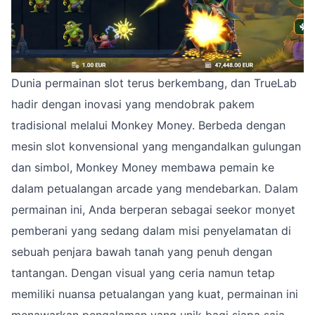
Dunia permainan slot terus berkembang, dan TrueLab
hadir dengan inovasi yang mendobrak pakem
tradisional melalui Monkey Money. Berbeda dengan
mesin slot konvensional yang mengandalkan gulungan
dan simbol, Monkey Money membawa pemain ke
dalam petualangan arcade yang mendebarkan. Dalam
permainan ini, Anda berperan sebagai seekor monyet
pemberani yang sedang dalam misi penyelamatan di
sebuah penjara bawah tanah yang penuh dengan
tantangan. Dengan visual yang ceria namun tetap
memiliki nuansa petualangan yang kuat, permainan ini
menawarkan pengalaman yang unik bagi siapa saja