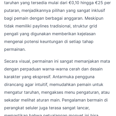
taruhan yang tersedia mulai dari €0,10 hingga €25 per
putaran, menjadikannya pilihan yang sangat inklusif
bagi pemain dengan berbagai anggaran. Meskipun
tidak memiliki paylines tradisional, struktur grid
pengali yang digunakan memberikan kejelasan
mengenai potensi keuntungan di setiap tahap
permainan.
Secara visual, permainan ini sangat memanjakan mata
dengan perpaduan warna-warna cerah dan desain
karakter yang ekspresif. Antarmuka pengguna
dirancang agar intuitif, memudahkan pemain untuk
mengatur taruhan, mengakses menu pengaturan, atau
sekadar melihat aturan main. Pengalaman bermain di
perangkat seluler juga terasa sangat lancar,
memastikan bahwa petualangan monyet ini bisa