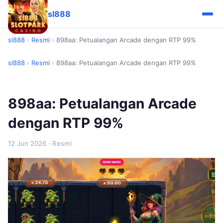
sl888
sl888
›
Resmi
›
898aa: Petualangan Arcade dengan RTP 99%
sl888
›
Resmi
›
898aa: Petualangan Arcade dengan RTP 99%
898aa: Petualangan Arcade
dengan RTP 99%
12 Jun 2026
· Resmi